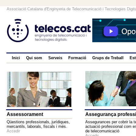
Associació Catalana d'Enginyeria de Telecomunicació i Tecnologies Digit
Inici
Qui som
Serveis
Formació
Grups de Treball
Est
Assessorament
Assegurança profess
Qüestions professionals, jurídiques,
Assegurances per cobrir la t
mercantils, laborals, fiscals i més.
actuació professional com e
Accedir
de telecomunicació
Accedir