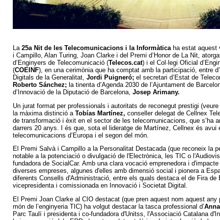
La
25a Nit de les Telecomunicacions i la Informàtica
ha estat aquest 
i Campillo, Alan Turing, Joan Clarke i del Premi d’Honor de La Nit, ator
d’Enginyers de Telecomunicació (
Telecos.cat
) i el Col·legi Oficial d’En
(
COEINF
), en una cerimònia que ha comptat amb la participació, entre d’a
Digitals de la Generalitat,
Jordi Puigneró;
el secretari d’Estat de Teleco
Roberto Sánchez;
la tinenta d’Agenda 2030 de l’Ajuntament de Barcelo
d’Innovació de la Diputació de Barcelona,
Josep Arimany.
Un jurat format per professionals i autoritats de reconegut prestigi (veure
la màxima distinció a
Tobías Martínez,
conseller delegat de Cellnex Tele
de transformació i èxit en el sector de les telecomunicacions, que s’ha a
darrers 20 anys. I és que, sota el lideratge de Martínez, Cellnex és avui 
telecomunicacions d’Europa i el segon del món.
El Premi Salvà i Campillo a la Personalitat Destacada
(que reconeix la p
notable a la potenciació o divulgació de l'Electrònica, les TIC o l'Audiovi
fundadora de SocialCar. Amb una clara vocació emprenedora i d'impacte 
diverses empreses, algunes d'elles amb dimensió social i pionera a Es
diferents Consells d'Administració, entre els quals destaca el de Fira de
vicepresidenta i comissionada en Innovació i Societat Digital.
El Premi Joan Clarke al CIO destacat (que pren aquest nom aquest any per
món de l’enginyeria TIC)
ha volgut destacar la tasca professional d’
Anna
Parc Taulí i presidenta i co-fundadora d'Unitss, l'Associació Catalana d'