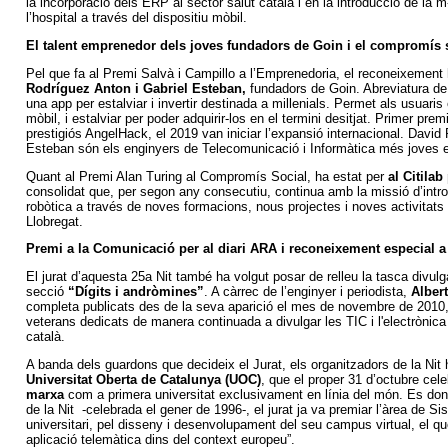
la incorporació dels ERP al sector salut català i en la introducció de la m-
l’hospital a través del dispositiu mòbil.
El talent emprenedor dels joves fundadors de Goin i el compromís s
Pel que fa al Premi Salvà i Campillo a l’Emprenedoria, el reconeixement
Rodríguez Anton i Gabriel Esteban,
fundadors de Goin. Abreviatura de 
una app per estalviar i invertir destinada a millenials. Permet als usuaris
mòbil, i estalviar per poder adquirir-los en el termini desitjat. Primer pre
prestigiós AngelHack, el 2019 van iniciar l’expansió internacional. David
Esteban són els enginyers de Telecomunicació i Informàtica més joves e
Quant al Premi Alan Turing al Compromís Social, ha estat per
al Citilab
consolidat que, per segon any consecutiu, continua amb la missió d’intro
robòtica a través de noves formacions, nous projectes i noves activitats a
Llobregat.
Premi a la Comunicació per al diari ARA i reconeixement especial a 
El jurat d’aquesta 25a Nit també ha volgut posar de relleu la tasca divul
secció
“Dígits i andròmines”
. A càrrec de l’enginyer i periodista,
Albert
completa publicats des de la seva aparició el mes de novembre de 2010
veterans dedicats de manera continuada a divulgar les TIC i l'electrònic
català.
A banda dels guardons que decideix el Jurat, els organitzadors de la Nit 
Universitat Oberta de Catalunya (UOC)
, que el proper 31 d’octubre cel
marxa
com a primera universitat exclusivament en línia del món. Es don
de la Nit -celebrada el gener de 1996-, el jurat ja va premiar l’àrea de S
universitari, pel disseny i desenvolupament del seu campus virtual, el que
aplicació telemàtica dins del context europeu”.