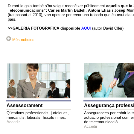
Durant la gala també s’ha volgut reconèixer públicament
aquells que fa
Telecomunicacions”: Carles Martín Badell, Antoni Elias i Josep M
(traspassat el 2013), van apostar per crear una trobada que és avui dia un
país.
>>GALERIA FOTOGRÀFICA disponible
AQUÍ
(autor David Oller)
Més noticies
Assessorament
Assegurança profess
Qüestions professionals, jurídiques,
Assegurances per cobrir la t
mercantils, laborals, fiscals i més.
actuació professional com e
Accedir
de telecomunicació
Accedir