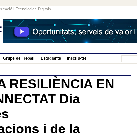
icació i Tecnologies Digitals
Grups de Treball
Estudiants
Inscriu-te!
A RESILIÈNCIA EN
NECTAT Dia
es
cions i de la