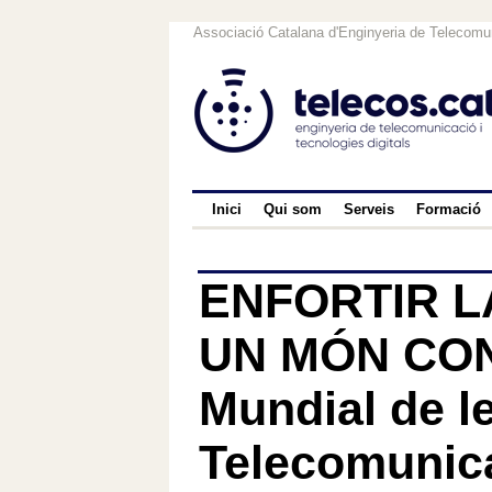
Associació Catalana d'Enginyeria de Telecomun
Inici
Qui som
Serveis
Formació
ENFORTIR L
UN MÓN CON
Mundial de l
Telecomunica