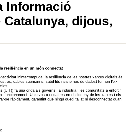
a Informació
 Catalunya, dijous,
 la resiliència en un món connectat
tivitat ininterrompuda, la resiliència de les nostres xarxes digitals és
rrestres, cables submarins, satèl·lits i sistemes de dades) formen l'eix
mies.
(UIT)) fa una crida als governs, la indústria i les comunitats a enfortir
 en funcionament. Uniu-vos a nosaltres en el disseny de les xarxes i els
rar-se ràpidament, garantint que ningú quedi tallat ni desconnectat quan
e: