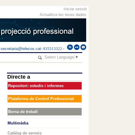
Iniciar sessió
Actualitza les teves dades
secretaria@telecos.cat
- 935513322 -
Select Language
▼
Directe a
Repositori: estudis i informes
Plataforma de Control Professional
Borsa de treball
Multimèdia
Catàleg de serveis