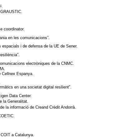
F.
de GRAUSTIC.
e coordinator.
rania en les comunicacions”.
 espacials i de defensa de la UE de Sener.
esiliència”.
 comunicacions electròniques de la CNMC.
CMA.
de Cellnex Espanya.
T.
màtics en una societat digital resilient”.
igen Data Center.
e la Generalitat.
t de la informació de Creand Crèdit Andorrà.
 COETIC.
l COIT a Catalunya.