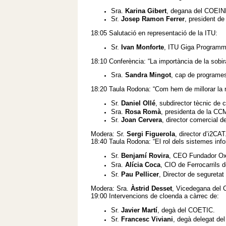
Sra.
Karina Gibert
, degana del COEIN
Sr.
Josep Ramon Ferrer
, president 
18:05 Salutació en representació de la ITU:
Sr.
Ivan Monforte
, ITU Giga Programm
18:10 Conferència: “La importància de la sobi
Sra.
Sandra Mingot
, cap de programes
18:20 Taula Rodona: “Com hem de millorar la r
Sr.
Daniel Ollé
, subdirector tècnic de
Sra.
Rosa Romà
, presidenta de la C
Sr.
Joan Cervera
, director comercial 
Modera: Sr.
Sergi Figuerola
, director d’i2CA
18:40 Taula Rodona: “El rol dels sistemes infor
Sr.
Benjamí Rovira
, CEO Fundador Ox
Sra.
Alícia Coca
, CIO de Ferrocarrils d
Sr.
Pau Pellicer
, Director de segureta
Modera: Sra.
Àstrid Desset
, Vicedegana del
19:00 Intervencions de cloenda a càrrec de:
Sr.
Javier Martí
, degà del COETIC.
Sr.
Francesc Viviani
, degà delegat de