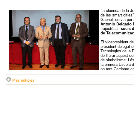
La cloenda de la Jo
de les smart citie
Gabriel, servia pe
Antonio Delgado 
trajectòria i
socis 
de Telecomunica
El vicepresident del
president delegat d
Tecnologies de la D
de lliurar aquest do
de simbolisme: i é
la primera Escola 
on tant Cardama co
Més noticies