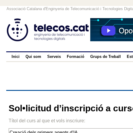
Associació Catalana d'Enginyeria de Telecomunicació i Tecnologies Digit
Inici
Qui som
Serveis
Formació
Grups de Treball
Est
Sol•licitud d’inscripció a cur
Títol del curs al que et vols inscriure: