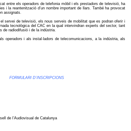
t entre els operadors de telefonia mòbil i els prestadors de televisió, ha
ies i la reantenització d’un nombre important de llars. També ha provocat
en assignats.
el servei de televisió, els nous serveis de mobilitat que es podran oferir i
Jornada tecnològica del CAC en la qual intervindran experts del sector, tant
e radiodifusió i de la indústria.
ls operadors i als instal·ladors de telecomunicacions, a la indústria, als
.cat
FORMULARI D´INSCRIPCIONS
sell de l’Audiovisual de Catalunya