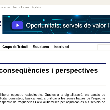
icació i Tecnologies Digitals
Grups de Treball
Estudiants
Inscriu-te!
: conseqüències i perspectives
liberar espectre radioelèctric. Gràcies a la digitalització, els canals de
igital consisteix, bàsicament, a unificar a les zones baixes de l’espectre
spectre de freqüències i així alliberar-les per adjudicar-les als serveis de