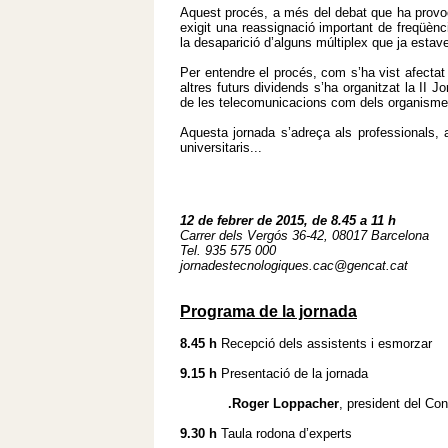
Aquest procés, a més del debat que ha provoca
exigit una reassignació important de freqüènc
la desaparició d’alguns múltiplex que ja estav
Per entendre el procés, com s’ha vist afectat 
altres futurs dividends s’ha organitzat la II 
de les telecomunicacions com dels organismes d
Aquesta jornada s’adreça als professionals, a
universitaris...
12 de febrer de 2015, de 8.45 a 11 h
Carrer dels Vergós 36-42, 08017 Barcelona
Tel. 935 575 000
jornadestecnologiques.cac@gencat
Programa de la jornada
8.45 h
Recepció dels assistents i esmorzar
9.15 h
Presentació de la jornada
.Roger Loppacher
, president del Con
9.30 h
Taula rodona d’experts