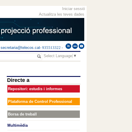
Iniciar sessió
Actualitza les teves dades
secretaria@telecos.cat
- 935513322 -
Select Language
▼
Directe a
Repositori: estudis i informes
Plataforma de Control Professional
Borsa de treball
Multimèdia